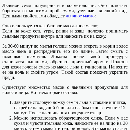
Льняное семя популярно и в косметологии. Оно помогает
бороться со многими проблемами, улучшает внешний вид.
Ценными свойствами обладает
льняное масло
:
Оно используется как базовое массажное масло;
Если на коже есть угри, ранки и язвы, полезно принимать
льняные продукты внутрь или наносить их на кожу.
За 30-60 минут до мытья головы можно втереть в корни волос
масло льна и распределить его по длине. Затем смыть с
помощью шампуня. Локоны после такой процедуры
становятся пышными, обретают приятный аромат. Полезна
для кожи головы смесь из масла льна и глицерина. Нанесите
ее на ночь и смойте утром. Такой состав поможет укрепить
пряди.
Существует множество масок с льняными продуктами для
волос и лица. Вот некоторые составы:
Заварите столовую ложку семян льна в стакане кипятка,
нагрейте на водяной бане или слабом огне в течение 15
минут. После настаивания процедите отвар.
Можно использовать образующуюся слизь. Если у вас
сухая и чувствительная кожа, наносите ее на лицо на 30
минут, затем смывайте теплой водой. Эта маска спасает