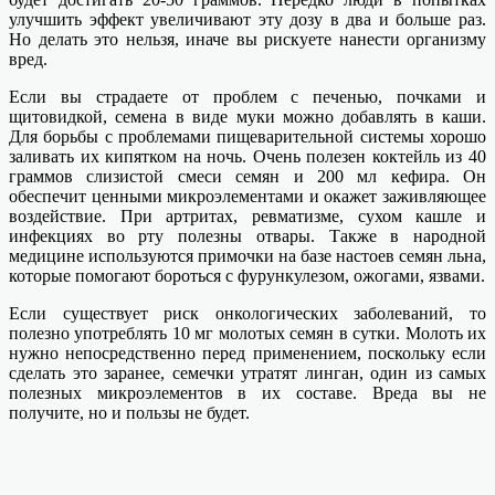
улучшить эффект увеличивают эту дозу в два и больше раз.
Но делать это нельзя, иначе вы рискуете нанести организму
вред.
Если вы страдаете от проблем с печенью, почками и
щитовидкой, семена в виде муки можно добавлять в каши.
Для борьбы с проблемами пищеварительной системы хорошо
заливать их кипятком на ночь. Очень полезен коктейль из 40
граммов слизистой смеси семян и 200 мл кефира. Он
обеспечит ценными микроэлементами и окажет заживляющее
воздействие. При артритах, ревматизме, сухом кашле и
инфекциях во рту полезны отвары. Также в народной
медицине используются примочки на базе настоев семян льна,
которые помогают бороться с фурункулезом, ожогами, язвами.
Если существует риск онкологических заболеваний, то
полезно употреблять 10 мг молотых семян в сутки. Молоть их
нужно непосредственно перед применением, поскольку если
сделать это заранее, семечки утратят линган, один из самых
полезных микроэлементов в их составе. Вреда вы не
получите, но и пользы не будет.