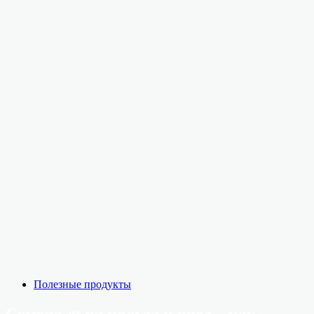
Полезные продукты
Семена льна польза и вред – как