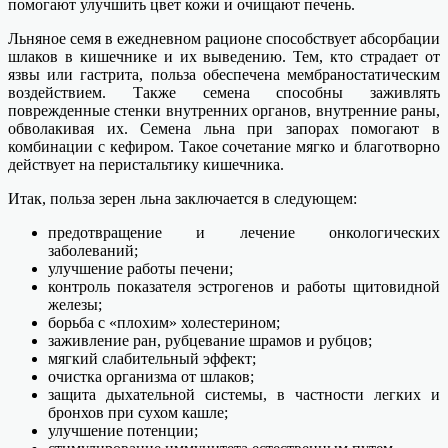
помогают улучшить цвет кожи и очищают печень.
Льняное семя в ежедневном рационе способствует абсорбации
шлаков в кишечнике и их выведению. Тем, кто страдает от
язвы или гастрита, польза обеспечена мембраностатическим
воздействием. Также семена способны заживлять
поврежденные стенки внутренних органов, внутренние раны,
обволакивая их. Семена льна при запорах помогают в
комбинации с кефиром. Такое сочетание мягко и благотворно
действует на перистальтику кишечника.
Итак, польза зерен льна заключается в следующем:
предотвращение и лечение онкологических
заболеваний;
улучшение работы печени;
контроль показателя эстрогенов и работы щитовидной
железы;
борьба с «плохим» холестерином;
заживление ран, рубцевание шрамов и рубцов;
мягкий слабительный эффект;
очистка организма от шлаков;
защита дыхательной системы, в частности легких и
бронхов при сухом кашле;
улучшение потенции;