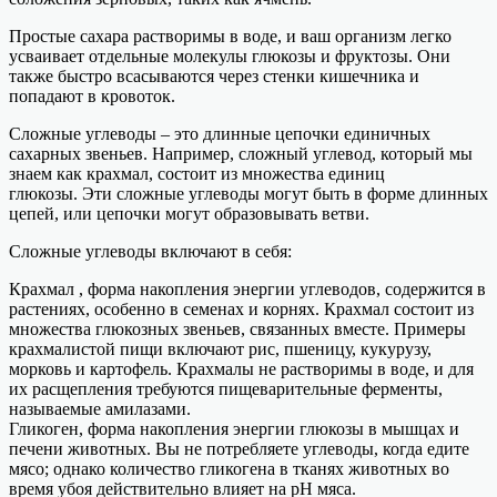
Простые сахара растворимы в воде, и ваш организм легко
усваивает отдельные молекулы глюкозы и фруктозы. Они
также быстро всасываются через стенки кишечника и
попадают в кровоток.
Сложные углеводы – это длинные цепочки единичных
сахарных звеньев. Например, сложный углевод, который мы
знаем как крахмал, состоит из множества единиц
глюкозы. Эти сложные углеводы могут быть в форме длинных
цепей, или цепочки могут образовывать ветви.
Сложные углеводы включают в себя:
Крахмал , форма накопления энергии углеводов, содержится в
растениях, особенно в семенах и корнях. Крахмал состоит из
множества глюкозных звеньев, связанных вместе. Примеры
крахмалистой пищи включают рис, пшеницу, кукурузу,
морковь и картофель. Крахмалы не растворимы в воде, и для
их расщепления требуются пищеварительные ферменты,
называемые амилазами.
Гликоген, форма накопления энергии глюкозы в мышцах и
печени животных. Вы не потребляете углеводы, когда едите
мясо; однако количество гликогена в тканях животных во
время убоя действительно влияет на рН мяса.