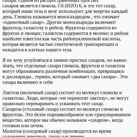
сахара. Одним из распространенных простых
сахаров является глюкоза, C6 (H2O) 6, и это тот сахар,
который наши тела и мозг используют для энергии каждый
день. Глюкоза называется моносахаридом , что означает
«одиночный сахар». Другие моносахариды включают
фруктозу, галактозу и рибозу. Фруктоза содержится во
фруктах и ​​овощах; галактоза содержится в молоке; и рибоза
наиболее известна как часть рибонуклеиновой кислоты,
которая является частью генетической транскрипции и
находится в клетках нашего тела.
Я не хочу углубляться в химию простых сахаров, но важно
знать, что отдельные сахара глюкоза, фруктоза и галактоза
могут образовывать различные комбинации, превращаясь
в дисахариды , термин, который означает «два сахара». Эти
сахара включают в себя:
Лактоза (молочный сахар) состоит из молекул глюкозы и
галактозы. Люди, которые «не переносят лактозу», не могут
правильно переваривать и усваивать этот сахар.
Сахароза (столовый сахар) состоит из молекул глюкозы и
фруктозы. Это белое порошкообразное или гранулированное
вещество, которое мы обычно называем «сахаром», когда
готовим или печем.
Мальтоза (солодовый сахар) производится во время
соложения зерновых, таких как ячмень.