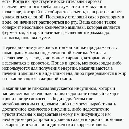
есть. Когда вы чувствуете восхитительный аромат
свежеиспеченного хлеба или думаете о том вкусном
шоколаде, который вы собираетесь съесть, ваш рот начинает
увлажняться слюной. Поскольку столовый сахар растворим в
воде, он начинает растворяться во рту. Ваша слюна также
содержит небольшое количество амилазы, которая является
ферментом, который начинает расщеплять крахмал до
глюкозы, пока вы жуете.
Переваривание углеводов в тонкой кишке продолжается с
помощью амилазы поджелудочной железы. Амилаза
расщепляет углеводы до моносахаридов, которые могут
всасываться в кровоток. Попав в кровь, моносахариды либо
используются для получения энергии, накапливаются в
печени и мышцах в виде гликогена, либо превращаются в жир
и накапливаются в жировой ткани.
Накапливание глюкозы запускается инсулином, который
заставляет ваше тело накапливать дополнительный сахар в
крови в виде гликогена. Люди с диабетом или
метаболическим синдромом либо не могут вырабатывать
достаточное количество инсулина, либо недостаточно
чувствительны к вырабатываемому им инсулину, и им
необходимо регулировать уровень сахара в крови с помощью
лекарств, инсулина или диетических корректировок.