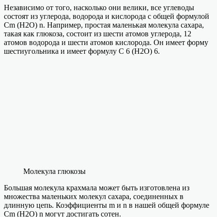
Независимо от того, насколько они велики, все углеводы
состоят из углерода, водорода и кислорода с общей формулой
Cm (H2O) n. Например, простая маленькая молекула сахара,
такая как глюкоза, состоит из шести атомов углерода, 12
атомов водорода и шести атомов кислорода. Он имеет форму
шестиугольника и имеет формулу C 6 (H2O) 6.
Молекула глюкозы
Большая молекула крахмала может быть изготовлена ​​из
множества маленьких молекул сахара, соединенных в
длинную цепь. Коэффициенты m и n в нашей общей формуле
Cm (H2O) n могут достигать сотен.