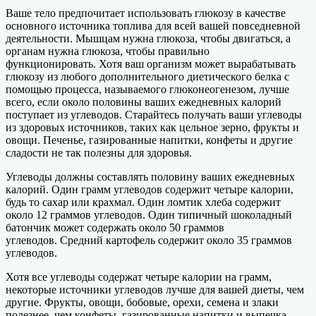
Ваше тело предпочитает использовать глюкозу в качестве
основного источника топлива для всей вашей повседневной
деятельности. Мышцам нужна глюкоза, чтобы двигаться, а
органам нужна глюкоза, чтобы правильно
функционировать. Хотя ваш организм может вырабатывать
глюкозу из любого дополнительного диетического белка с
помощью процесса, называемого глюконеогенезом, лучше
всего, если около половины ваших ежедневных калорий
поступает из углеводов. Старайтесь получать ваши углеводы
из здоровых источников, таких как цельное зерно, фрукты и
овощи. Печенье, газированные напитки, конфеты и другие
сладости не так полезны для здоровья.
Углеводы должны составлять половину ваших ежедневных
калорий. Один грамм углеводов содержит четыре калории,
будь то сахар или крахмал. Один ломтик хлеба содержит
около 12 граммов углеводов. Один типичный шоколадный
батончик может содержать около 50 граммов
углеводов. Средний картофель содержит около 35 граммов
углеводов.
Хотя все углеводы содержат четыре калории на грамм,
некоторые источники углеводов лучше для вашей диеты, чем
другие. Фрукты, овощи, бобовые, орехи, семена и злаки
полезнее, чем конфеты, газированные напитки и выпечка.