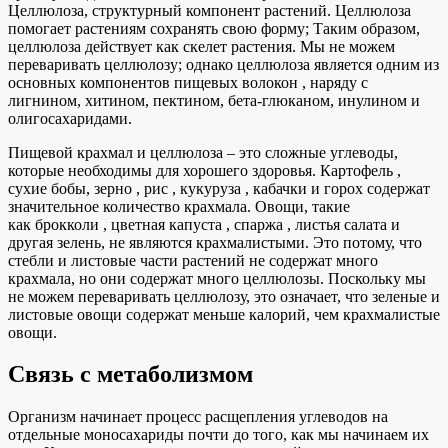
Целлюлоза, структурный компонент растений. Целлюлоза
помогает растениям сохранять свою форму; Таким образом,
целлюлоза действует как скелет растения. Мы не можем
переваривать целлюлозу; однако целлюлоза является одним из
основных компонентов пищевых волокон , наряду с
лигнином, хитином, пектином, бета-глюканом, инулином и
олигосахаридами.
Пищевой крахмал и целлюлоза – это сложные углеводы,
которые необходимы для хорошего здоровья. Картофель ,
сухие бобы, зерно , рис , кукуруза , кабачки и горох содержат
значительное количество крахмала. Овощи, такие
как брокколи , цветная капуста , спаржа , листья салата и
другая зелень, не являются крахмалистыми. Это потому, что
стебли и листовые части растений не содержат много
крахмала, но они содержат много целлюлозы. Поскольку мы
не можем переваривать целлюлозу, это означает, что зеленые и
листовые овощи содержат меньше калорий, чем крахмалистые
овощи.
Связь с метаболизмом
Организм начинает процесс расщепления углеводов на
отдельные моносахариды почти до того, как мы начинаем их